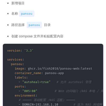
新增项目
名称
pansou
路径选择
目录
pansou
创建 compose 文件并粘贴配置内容
version
:
'3.3'
services
:
pansou
:
image
:
 ghcr.io/fish2018/pansou
-
web
:
latest

container_name
:
 pansou
-
app

labels
:
-
"autoheal=true"
# 允许 autoheal 管理
ports
:
-
"805:80"
# Web 访问端口（NAS 本地 / 局
environment
:
# ===== 基础配置（NAS 适配）=====
-
 DOMAIN=192.168.1.10        
# 改为 NAS 局域网 I