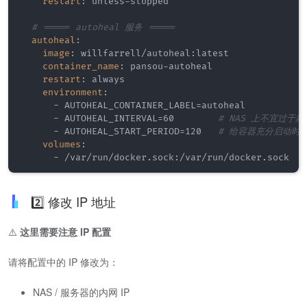
restart
:
 unless
-
stopped

# ===== autoheal 服务 =====
autoheal
:
image
:
 willfarrell/autoheal
:
latest

container_name
:
 pansou
-
autoheal

restart
:
 always

environment
:
-
 AUTOHEAL_CONTAINER_LABEL=autoheal

-
 AUTOHEAL_INTERVAL=60        
# NAS 上不宜过于频
-
 AUTOHEAL_START_PERIOD=120   
# 给容器充分启动时
volumes
:
-
 /var/run/docker.sock
:
/var/run/docker.sock
2️⃣ 修改 IP 地址
⚠️
这里需要注意 IP 配置
请将配置中的 IP 修改为：
NAS / 服务器的内网 IP