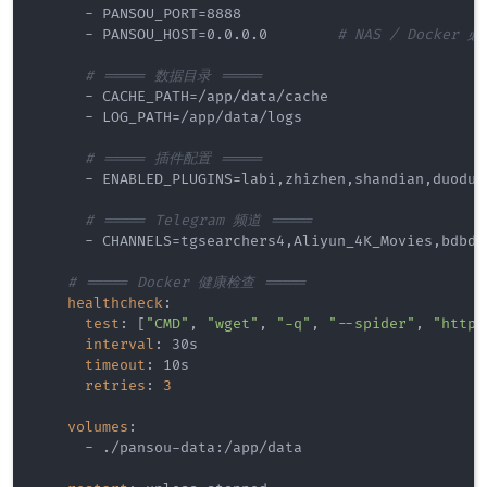
-
 PANSOU_PORT=8888

-
 PANSOU_HOST=0.0.0.0        
# NAS / Docker
# ===== 数据目录 =====
-
 CACHE_PATH=/app/data/cache

-
 LOG_PATH=/app/data/logs

# ===== 插件配置 =====
-
 ENABLED_PLUGINS=labi
,
zhizhen
,
shandian
,
duoduo
# ===== Telegram 频道 =====
-
 CHANNELS=tgsearchers4
,
Aliyun_4K_Movies
,
bdbdn
# ===== Docker 健康检查 =====
healthcheck
:
test
:
[
"CMD"
,
"wget"
,
"-q"
,
"--spider"
,
"http:
interval
:
 30s

timeout
:
 10s

retries
:
3
volumes
:
-
 ./pansou
-
data
:
/app/data
