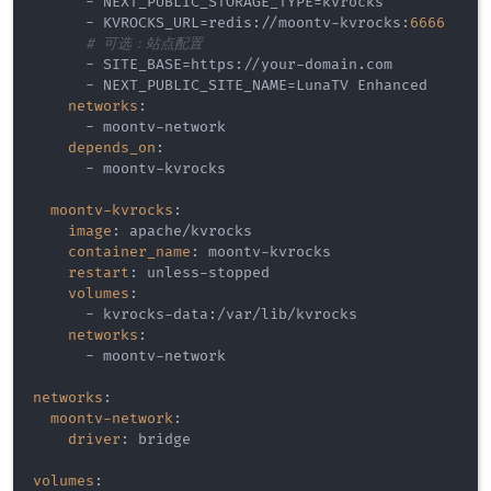
-
 NEXT_PUBLIC_STORAGE_TYPE=kvrocks

-
 KVROCKS_URL=redis
:
//moontv
-
kvrocks
:
6666
# 可选：站点配置
-
 SITE_BASE=https
:
//your
-
domain.com

-
 NEXT_PUBLIC_SITE_NAME=LunaTV Enhanced

networks
:
-
 moontv
-
network

depends_on
:
-
 moontv
-
kvrocks

moontv-kvrocks
:
image
:
 apache/kvrocks

container_name
:
 moontv
-
kvrocks

restart
:
 unless
-
stopped

volumes
:
-
 kvrocks
-
data
:
/var/lib/kvrocks

networks
:
-
 moontv
-
network

networks
:
moontv-network
:
driver
:
 bridge

volumes
: