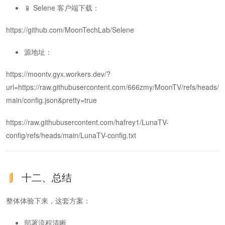
📱 Selene 客户端下载：
https://github.com/MoonTechLab/Selene
源地址：
https://moontv.gyx.workers.dev/?
url=https://raw.githubusercontent.com/666zmy/MoonTV/refs/heads/
main/config.json&pretty=true
https://raw.githubusercontent.com/hafrey1/LunaTV-
config/refs/heads/main/LunaTV-config.txt
十二、总结
整体体验下来，这套方案：
部署流程清晰