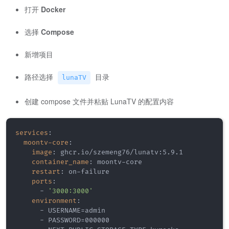
打开
Docker
选择
Compose
新增项目
路径选择
目录
lunaTV
创建 compose 文件并粘贴 LunaTV 的配置内容
services
:
moontv-core
:
image
:
 ghcr.io/szemeng76/lunatv
:
5.9.1

container_name
:
 moontv
-
core

restart
:
 on
-
failure

ports
:
-
'3000:3000'
environment
:
-
 USERNAME=admin

-
 PASSWORD=000000
