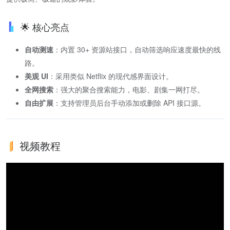
🌟 核心亮点
自动测速
：内置 30+ 资源站接口，自动筛选响应速度最快的线
路。
美观 UI
：采用类似 Netflix 的现代感界面设计。
全网搜索
：强大的聚合搜索能力，电影、剧集一网打尽。
自由扩展
：支持管理员后台手动添加或删除 API 接口源。
视频教程