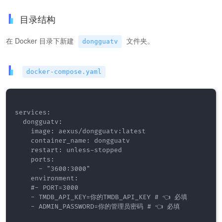
目录结构
在 Docker 目录下新建
文件夹。
dongguatv
docker-compose.yaml
services:

  dongguatv:

    image: aexus/dongguatv:latest

    container_name: dongguatv

    restart: unless-stopped

    ports:

      - "3600:3000"

    environment:

    #- PORT=3000

    - TMDB_API_KEY=你的TMDB_API_KEY # 👈 必填

    - ADMIN_PASSWORD=你的管理员密码 # 👈 必填
