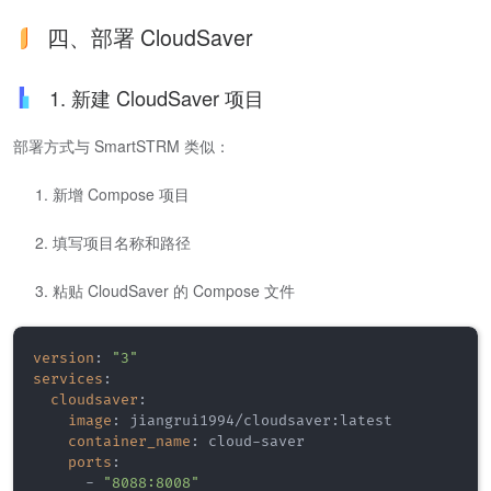
四、部署 CloudSaver
1. 新建 CloudSaver 项目
部署方式与 SmartSTRM 类似：
新增 Compose 项目
填写项目名称和路径
粘贴 CloudSaver 的 Compose 文件
version
:
"3"
services
:
cloudsaver
:
image
:
 jiangrui1994/cloudsaver
:
latest

container_name
:
 cloud
-
saver

ports
:
-
"8088:8008"