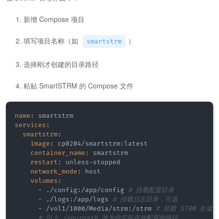
新增 Compose 项目
填写项目名称（如
）
smartstrm
选择刚才创建的目录路径
粘贴 SmartSTRM 的 Compose 文件
name
:
services
:
smartstrm
:
image
:
 cp0204/smartstrm
:
latest

container_name
:
 smartstrm

restart
:
 unless
-
stopped

network_mode
:
 host

volumes
:
-
 ./config
:
/app/config 
# 挂载配置目录
-
 ./logs
:
/app/logs 
# 挂载日志目录，可选
-
 /vol1/1000/Media/strm
:
/strm 
# 挂载 STRM 生成
# 以上 /yourpath 改为你实际存放配置的路径