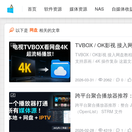
首页
软件资源
媒体资源
NAS
自媒体收
网盘
以下是
相关的文章
TVBOX / OK影视 
2026-03-31
TVBOX / OK影视 接入
支持原画 / 4K 操作复杂 这
2026-03-31
2062
0
跨平台聚合播放器推荐：整合 
2026-02-28
跨平台聚合播放器推荐：整合 Jell
（OpenList） STRM 文件
2026-02-28
4319
1