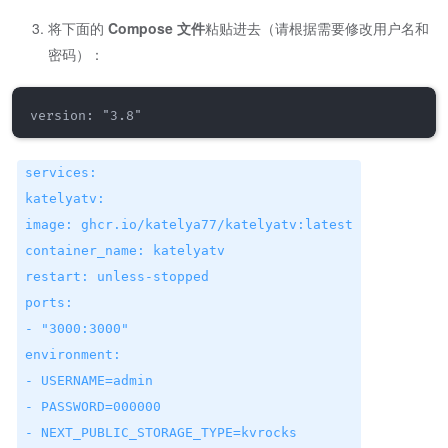
将下面的
Compose 文件
粘贴进去（请根据需要修改用户名和
密码）：
services:
katelyatv:
image: ghcr.io/katelya77/katelyatv:latest
container_name: katelyatv
restart: unless-stopped
ports:
- "3000:3000"
environment:
- USERNAME=admin
- PASSWORD=000000
- NEXT_PUBLIC_STORAGE_TYPE=kvrocks