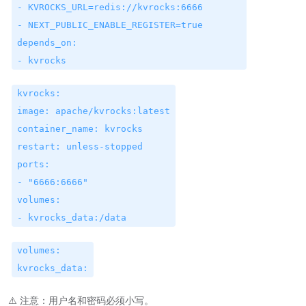
- KVROCKS_URL=redis://kvrocks:6666
- NEXT_PUBLIC_ENABLE_REGISTER=true
depends_on:
- kvrocks
kvrocks:
image: apache/kvrocks:latest
container_name: kvrocks
restart: unless-stopped
ports:
- "6666:6666"
volumes:
- kvrocks_data:/data
volumes:
kvrocks_data:
⚠️ 注意：用户名和密码必须小写。