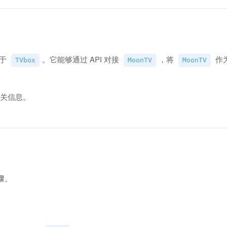
似于
。它能够通过 API 对接
，将
作
TVbox
MoonTV
MoonTV
关信息。
骤。