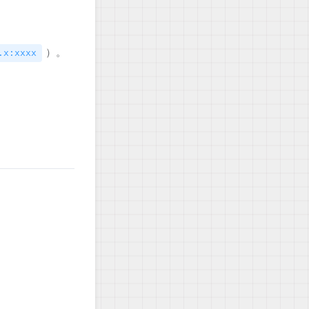
）。
.x:xxxx