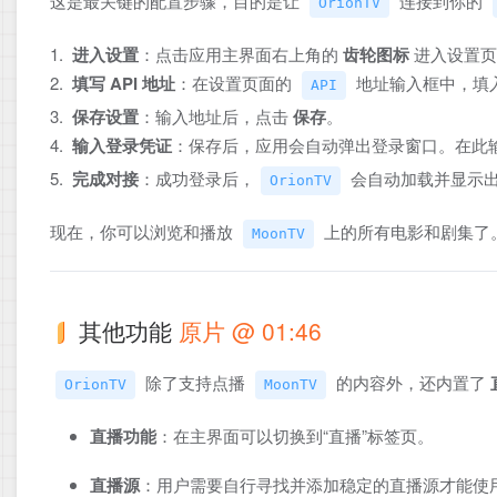
这是最关键的配置步骤，目的是让
连接到你的
OrionTV
1.
进入设置
：点击应用主界面右上角的
齿轮图标
进入设置页
2.
填写 API 地址
：在设置页面的
地址输入框中，填
API
3.
保存设置
：输入地址后，点击
保存
。
4.
输入登录凭证
：保存后，应用会自动弹出登录窗口。在此
5.
完成对接
：成功登录后，
会自动加载并显示
OrionTV
现在，你可以浏览和播放
上的所有电影和剧集了
MoonTV
其他功能
原片 @ 01:46
除了支持点播
的内容外，还内置了
OrionTV
MoonTV
直播功能
：在主界面可以切换到“直播”标签页。
直播源
：用户需要自行寻找并添加稳定的直播源才能使