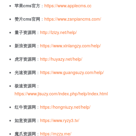
苹果cms官方
：
https://www.applecms.cc
赞片cms官网
：
https://www.zanpiancms.com/
量子资源网
：
http://lzizy.net/help/
新浪资源网
：
https://www.xinlangzy.com/help/
虎牙资源网
：
http://huyazy.net/help/
光速资源网
：
https://www.guangsuzy.com/help/
极速资源网
：
https://www.jisuzy.com/index.php/help/index.html
红牛资源网
：
https://hongniuzy.net/help/
如意资源网
：
https://www.ryzy3.tv/
魔爪资源网
：
https://mzzy.me/