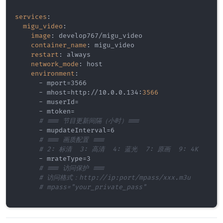
services
:
migu_video
:
image
:
 develop767/migu_video

container_name
:
 migu_video

restart
:
 always

network_mode
:
 host

environment
:
-
 mport=3566

-
 mhost=http
:
//10.0.0.134
:
3566
-
 muserId=

-
 mtoken=

# === 节目更新间隔（小时）===
-
 mupdateInterval=6

# === 画质配置 ===
# 2: 标清  3: 高清  4: 蓝光  7: 原画  9: 4K
-
 mrateType=3

# === 访问保护 ===
# 访问格式：http://ip:port/mpass/xxx.m3u
# mpass="your_private_pass"