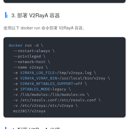
3. 部署 V2RayA 容器
使用以下 docker run 命令部署 V2RayA 容器。
docker
 run -d 
\
  --restart
=
always 
\
  --privileged 
\
  --network
=
host 
\
  --name v2raya 
\
  -e 
V2RAYA_LOG_FILE
=
/tmp/v2raya.log 
\
  -e 
V2RAYA_V2RAY_BIN
=
/usr/local/bin/v2ray 
\
  -e 
V2RAYA_NFTABLES_SUPPORT
=
off 
\
  -e 
IPTABLES_MODE
=
legacy 
\
  -v /lib/modules:/lib/modules:ro 
\
  -v /etc/resolv.conf:/etc/resolv.conf 
\
  -v /etc/v2raya:/etc/v2raya 
\