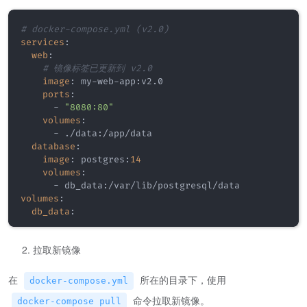
# docker-compose.yml (v2.0)
services
:
web
:
# 镜像标签已更新到 v2.0
image
:
 my
-
web
-
app
:
v2.0

ports
:
-
"8080:80"
volumes
:
-
 ./data
:
/app/data

database
:
image
:
 postgres
:
14
volumes
:
-
 db_data
:
volumes
:
db_data
:
拉取新镜像
在
所在的目录下，使用
docker-compose.yml
命令拉取新镜像。
docker-compose pull