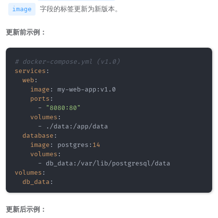
字段的标签更新为新版本。
image
更新前示例：
# docker-compose.yml (v1.0)
services
:
web
:
image
:
 my
-
web
-
app
:
v1.0

ports
:
-
"8080:80"
volumes
:
-
 ./data
:
/app/data

database
:
image
:
 postgres
:
14
volumes
:
-
 db_data
:
volumes
:
db_data
:
更新后示例：