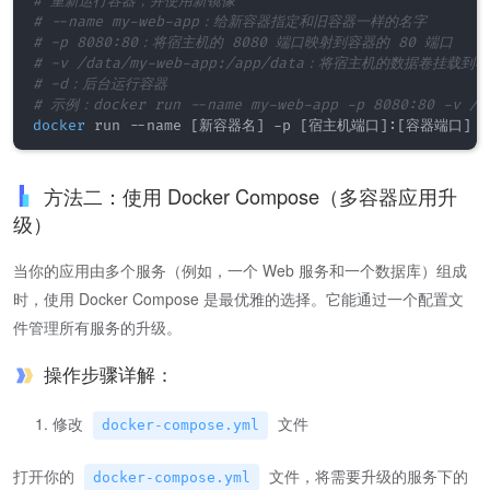
# 重新运行容器，并使用新镜像
# --name my-web-app：给新容器指定和旧容器一样的名字
# -p 8080:80：将宿主机的 8080 端口映射到容器的 80 端口
# -v /data/my-web-app:/app/data：将宿主机的数据卷挂
# -d：后台运行容器
# 示例：docker run --name my-web-app -p 8080:80 -v /da
docker
 run --name 
[
新容器名
]
 -p 
[
宿主机端口
]
:
[
容器端口
]
 -
方法二：使用 Docker Compose（多容器应用升
级）
当你的应用由多个服务（例如，一个 Web 服务和一个数据库）组成
时，使用 Docker Compose 是最优雅的选择。它能通过一个配置文
件管理所有服务的升级。
操作步骤详解：
修改
文件
docker-compose.yml
打开你的
文件，将需要升级的服务下的
docker-compose.yml