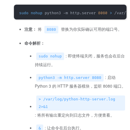
sudo
nohup
 python3 -m http.server 
8080
>
 /var/l
注意：
将
替换为你实际确认可用的端口号。
8080
命令解析：
: 即使终端关闭，服务也会在后台
sudo nohup
持续运行。
: 启动
python3 -m http.server 8080
Python 3 的 HTTP 服务器模块，监听 8080 端口。
> /var/log/python-http-server.log
2>&1
: 将所有输出重定向到日志文件，方便查看。
: 让命令在后台执行。
&