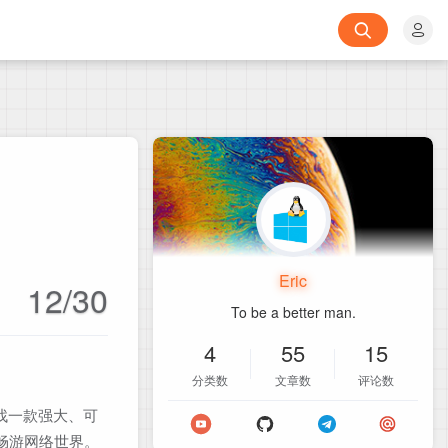
Eric
12/30
To be a better man.
4
55
15
分类数
文章数
评论数
寻找一款强大、可
助你畅游网络世界。