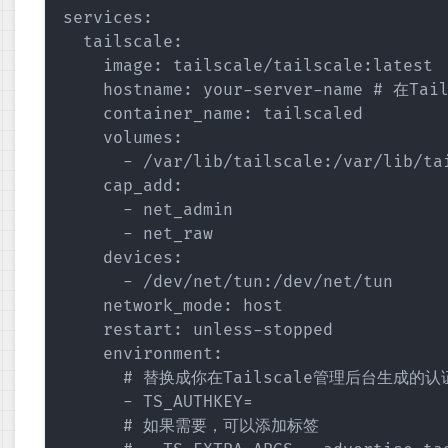
services:

  tailscale:

    image: tailscale/tailscale:latest

    hostname: your-server-name # 在T
    container_name: tailscaled

    volumes:

      - /var/lib/tailscale:/var/lib/tai
    cap_add:

      - net_admin

      - net_raw

    devices:

      - /dev/net/tun:/dev/net/tun

    network_mode: host

    restart: unless-stopped

    environment:

      # 替换成你在Tailscale管理后台生成的认
      - TS_AUTHKEY=

      # 如果需要，可以添加标签
