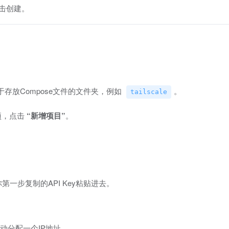
击创建。
存放Compose文件的文件夹，例如
。
tailscale
项，点击
“新增项目”
。
一步复制的API Key粘贴进去。
自动分配一个IP地址。