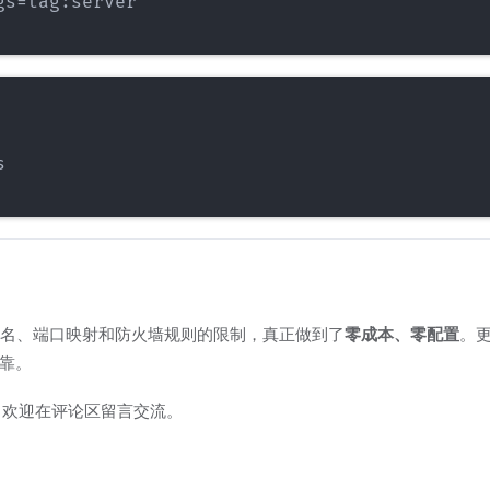
s=tag:server



脱了域名、端口映射和防火墙规则的限制，真正做到了
零成本、零配置
。
可靠。
，欢迎在评论区留言交流。