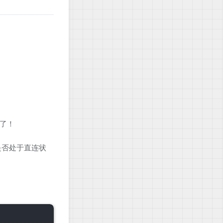
。
了！
是否处于直连状